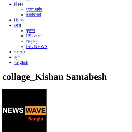
ফিচার
পুজো পার্বণ
রসনাবাসনা
বিনোদন
খেলা
ফুটবল
IPL সংবাদ
অন্যান্য
ISL NEWS
গ্যালারি
ব্লগ
English
collage_Kishan Samabesh