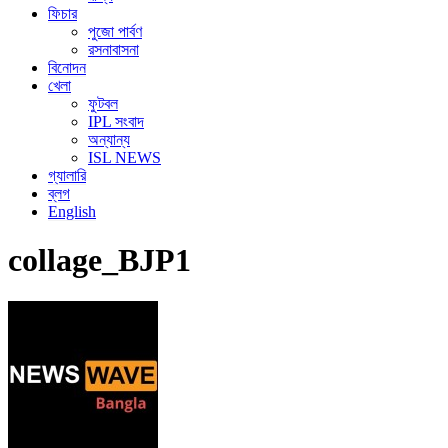
ফিচার
পুজো পার্বণ
রসনাবাসনা
বিনোদন
খেলা
ফুটবল
IPL সংবাদ
অন্যান্য
ISL NEWS
গ্যালারি
ব্লগ
English
collage_BJP1