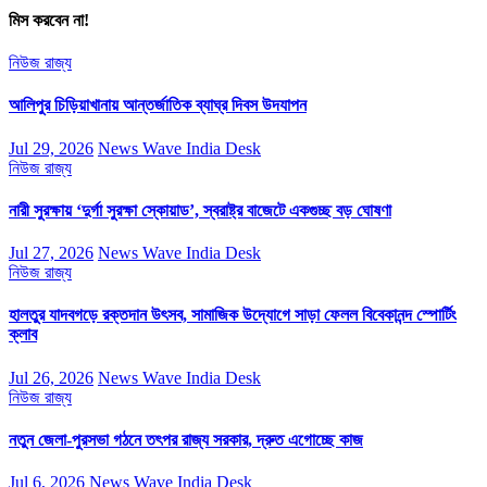
মিস করবেন না!
নিউজ
রাজ্য
আলিপুর চিড়িয়াখানায় আন্তর্জাতিক ব্যাঘ্র দিবস উদযাপন
Jul 29, 2026
News Wave India Desk
নিউজ
রাজ্য
নারী সুরক্ষায় ‘দুর্গা সুরক্ষা স্কোয়াড’, স্বরাষ্ট্র বাজেটে একগুচ্ছ বড় ঘোষণা
Jul 27, 2026
News Wave India Desk
নিউজ
রাজ্য
হালতুর যাদবগড়ে রক্তদান উৎসব, সামাজিক উদ্যোগে সাড়া ফেলল বিবেকানন্দ স্পোর্টিং
ক্লাব
Jul 26, 2026
News Wave India Desk
নিউজ
রাজ্য
নতুন জেলা-পুরসভা গঠনে তৎপর রাজ্য সরকার, দ্রুত এগোচ্ছে কাজ
Jul 6, 2026
News Wave India Desk