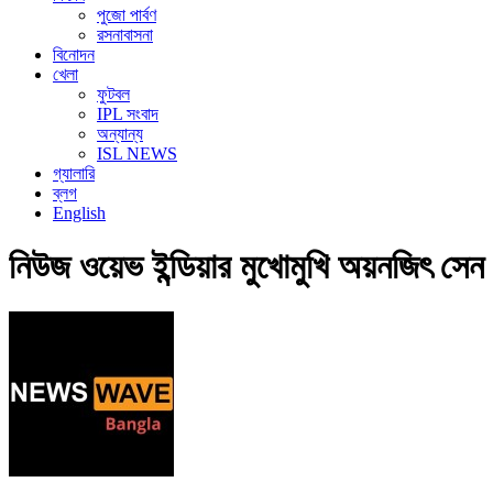
পুজো পার্বণ
রসনাবাসনা
বিনোদন
খেলা
ফুটবল
IPL সংবাদ
অন্যান্য
ISL NEWS
গ্যালারি
ব্লগ
English
নিউজ ওয়েভ ইন্ডিয়ার মুখোমুখি অয়নজিৎ সেন