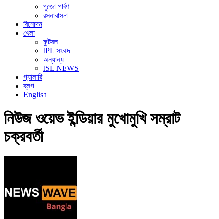
পুজো পার্বণ
রসনাবাসনা
বিনোদন
খেলা
ফুটবল
IPL সংবাদ
অন্যান্য
ISL NEWS
গ্যালারি
ব্লগ
English
নিউজ ওয়েভ ইন্ডিয়ার মুখোমুখি সম্রাট
চক্রবর্তী