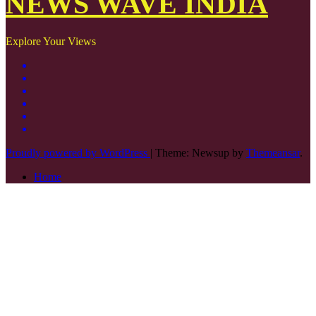
NEWS WAVE INDIA
Explore Your Views
Proudly powered by WordPress
|
Theme: Newsup by
Themeansar
.
Home