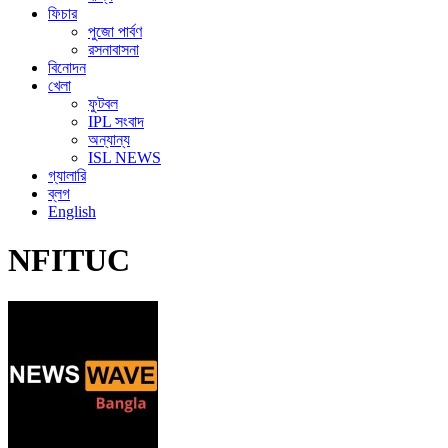
ফিচার
পুজো পার্বণ
রসনাবাসনা
বিনোদন
খেলা
ফুটবল
IPL সংবাদ
অন্যান্য
ISL NEWS
গ্যালারি
ব্লগ
English
NFITUC