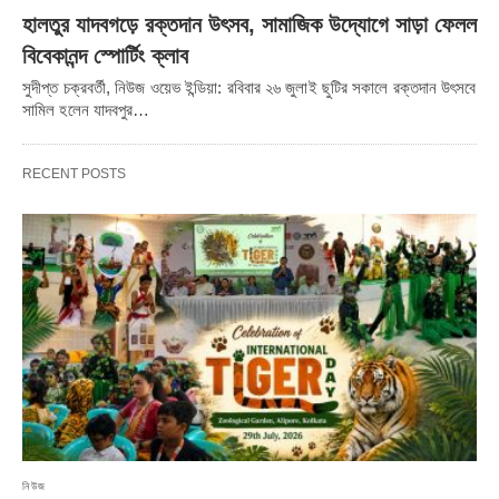
Share it
হালতুর যাদবগড়ে রক্তদান উৎসব, সামাজিক উদ্যোগে সাড়া ফেলল
বিবেকানন্দ স্পোর্টিং ক্লাব
সুদীপ্ত চক্রবর্তী, নিউজ ওয়েভ ইন্ডিয়া: রবিবার ২৬ জুলাই ছুটির সকালে রক্তদান উৎসবে
সামিল হলেন যাদবপুর…
RECENT POSTS
নিউজ