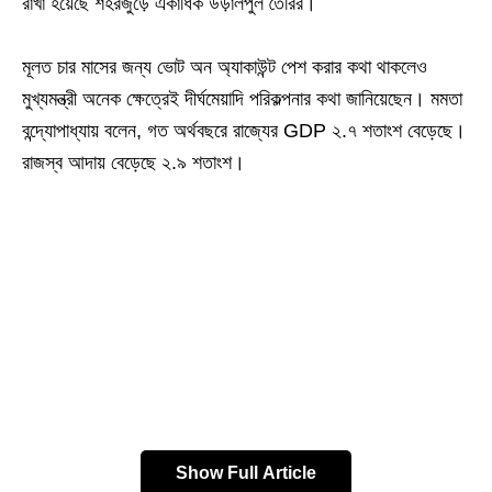
রাখা হয়েছে শহরজুড়ে একাধিক উড়ালপুল তৈরির।
মূলত চার মাসের জন্য ভোট অন অ্যাকাউন্ট পেশ করার কথা থাকলেও
মুখ্যমন্ত্রী অনেক ক্ষেত্রেই দীর্ঘমেয়াদি পরিকল্পনার কথা জানিয়েছেন। মমতা
বন্দ্যোপাধ্যায় বলেন, গত অর্থবছরে রাজ্যের GDP ২.৭ শতাংশ বেড়েছে।
রাজস্ব আদায় বেড়েছে ২.৯ শতাংশ।
Show Full Article