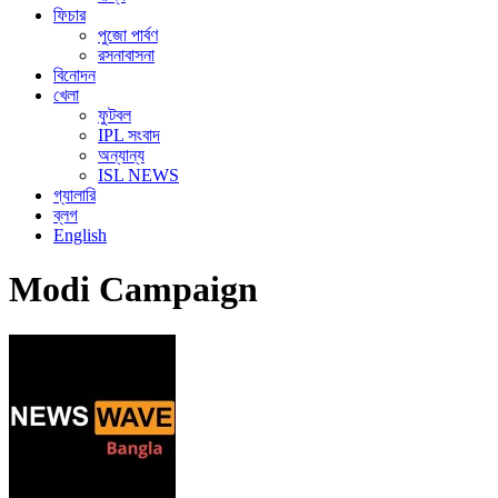
ফিচার
পুজো পার্বণ
রসনাবাসনা
বিনোদন
খেলা
ফুটবল
IPL সংবাদ
অন্যান্য
ISL NEWS
গ্যালারি
ব্লগ
English
Modi Campaign