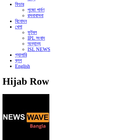
ফিচার
পুজো পার্বণ
রসনাবাসনা
বিনোদন
খেলা
ফুটবল
IPL সংবাদ
অন্যান্য
ISL NEWS
গ্যালারি
ব্লগ
English
Hijab Row