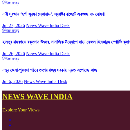
নিউজ
রাজ্য
নারী সুরক্ষায় ‘দুর্গা সুরক্ষা স্কোয়াড’, স্বরাষ্ট্র বাজেটে একগুচ্ছ বড় ঘোষণা
Jul 27, 2026
News Wave India Desk
নিউজ
রাজ্য
হালতুর যাদবগড়ে রক্তদান উৎসব, সামাজিক উদ্যোগে সাড়া ফেলল বিবেকানন্দ স্পোর্টিং ক্লা
Jul 26, 2026
News Wave India Desk
নিউজ
রাজ্য
নতুন জেলা-পুরসভা গঠনে তৎপর রাজ্য সরকার, দ্রুত এগোচ্ছে কাজ
Jul 6, 2026
News Wave India Desk
NEWS WAVE INDIA
Explore Your Views