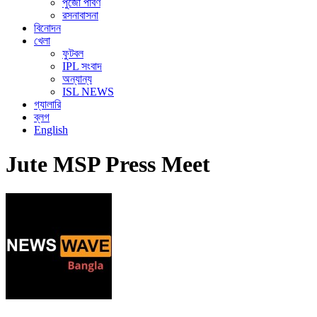
পুজো পার্বণ
রসনাবাসনা
বিনোদন
খেলা
ফুটবল
IPL সংবাদ
অন্যান্য
ISL NEWS
গ্যালারি
ব্লগ
English
Jute MSP Press Meet