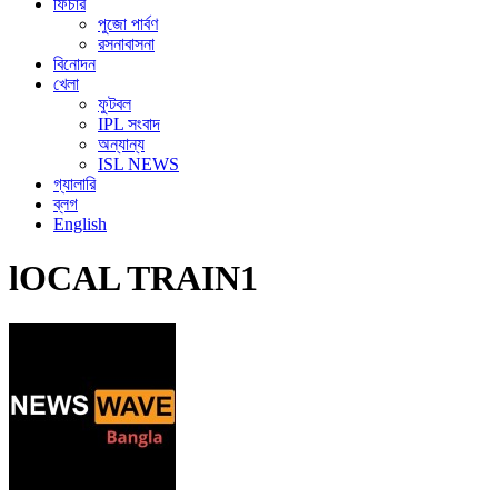
ফিচার
পুজো পার্বণ
রসনাবাসনা
বিনোদন
খেলা
ফুটবল
IPL সংবাদ
অন্যান্য
ISL NEWS
গ্যালারি
ব্লগ
English
lOCAL TRAIN1