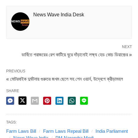
শুরুতেই স্লোগান, হই-হট্টগোল শুরু করেন বিরোধীরা। এমনকি ওয়েলে
নেমে এসে বিক্ষোভও দেখান তাঁরা। এর জেরে সংসদের দুই কক্ষেই
News Wave India Desk
অধিবেশন বেলা ১২টা পর্যন্ত মুলতুবি করে দেন স্পিকার।
Share it
NEXT
ডার্বিতে পরাজয়ের রেশ কাটিয়ে ঘুরে দাঁড়ানোই লক্ষ্য হেড কোচ ডিয়াজ়ের »
PREVIOUS
« মোটরবাইক দুর্ঘটনায় গুরুতর জখম ছেলে সহ শেন ওয়ার্ন, উদ্বেগে ক্রীড়ামহল
SHARE
TAGS:
Farm Laws Bill
Farm Laws Repeal Bill
India Parliament
News Wave India
PM Narendra Modi