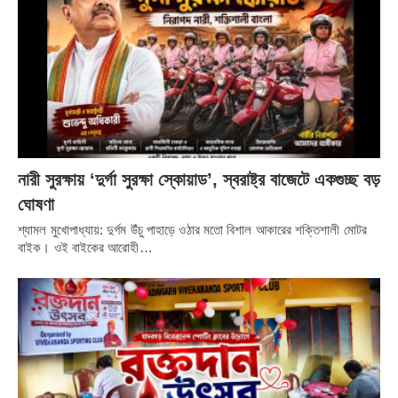
নারী সুরক্ষায় ‘দুর্গা সুরক্ষা স্কোয়াড’, স্বরাষ্ট্র বাজেটে একগুচ্ছ বড়
ঘোষণা
শ্যামল মুখোপাধ্যায়: দুর্গম উঁচু পাহাড়ে ওঠার মতো বিশাল আকারের শক্তিশালী মোটর
বাইক। ওই বাইকের আরোহী…