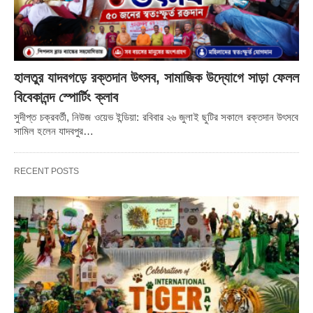
হালতুর যাদবগড়ে রক্তদান উৎসব, সামাজিক উদ্যোগে সাড়া ফেলল
বিবেকানন্দ স্পোর্টিং ক্লাব
সুদীপ্ত চক্রবর্তী, নিউজ ওয়েভ ইন্ডিয়া: রবিবার ২৬ জুলাই ছুটির সকালে রক্তদান উৎসবে
সামিল হলেন যাদবপুর…
RECENT POSTS