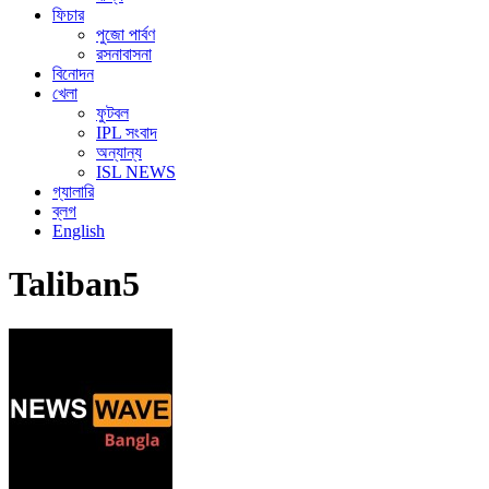
ফিচার
পুজো পার্বণ
রসনাবাসনা
বিনোদন
খেলা
ফুটবল
IPL সংবাদ
অন্যান্য
ISL NEWS
গ্যালারি
ব্লগ
English
Taliban5