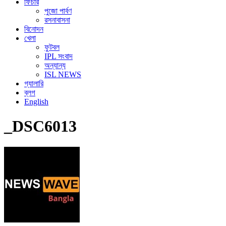
ফিচার
পুজো পার্বণ
রসনাবাসনা
বিনোদন
খেলা
ফুটবল
IPL সংবাদ
অন্যান্য
ISL NEWS
গ্যালারি
ব্লগ
English
_DSC6013