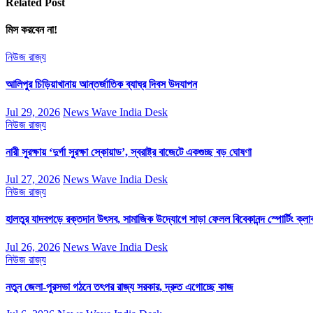
Related Post
মিস করবেন না!
নিউজ
রাজ্য
আলিপুর চিড়িয়াখানায় আন্তর্জাতিক ব্যাঘ্র দিবস উদযাপন
Jul 29, 2026
News Wave India Desk
নিউজ
রাজ্য
নারী সুরক্ষায় ‘দুর্গা সুরক্ষা স্কোয়াড’, স্বরাষ্ট্র বাজেটে একগুচ্ছ বড় ঘোষণা
Jul 27, 2026
News Wave India Desk
নিউজ
রাজ্য
হালতুর যাদবগড়ে রক্তদান উৎসব, সামাজিক উদ্যোগে সাড়া ফেলল বিবেকানন্দ স্পোর্টিং ক্লা
Jul 26, 2026
News Wave India Desk
নিউজ
রাজ্য
নতুন জেলা-পুরসভা গঠনে তৎপর রাজ্য সরকার, দ্রুত এগোচ্ছে কাজ