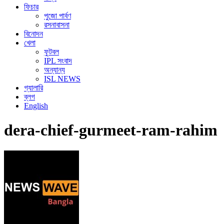
ফিচার
পুজো পার্বণ
রসনাবাসনা
বিনোদন
খেলা
ফুটবল
IPL সংবাদ
অন্যান্য
ISL NEWS
গ্যালারি
ব্লগ
English
dera-chief-gurmeet-ram-rahim