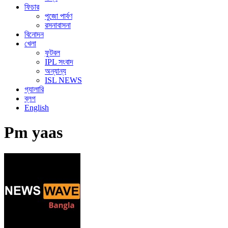
ফিচার
পুজো পার্বণ
রসনাবাসনা
বিনোদন
খেলা
ফুটবল
IPL সংবাদ
অন্যান্য
ISL NEWS
গ্যালারি
ব্লগ
English
Pm yaas