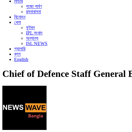
ফিচার
পুজো পার্বণ
রসনাবাসনা
বিনোদন
খেলা
ফুটবল
IPL সংবাদ
অন্যান্য
ISL NEWS
গ্যালারি
ব্লগ
English
Chief of Defence Staff General 