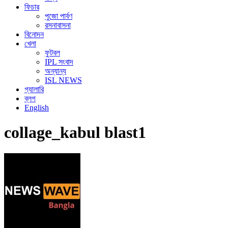
ফিচার
পুজো পার্বণ
রসনাবাসনা
বিনোদন
খেলা
ফুটবল
IPL সংবাদ
অন্যান্য
ISL NEWS
গ্যালারি
ব্লগ
English
collage_kabul blast1