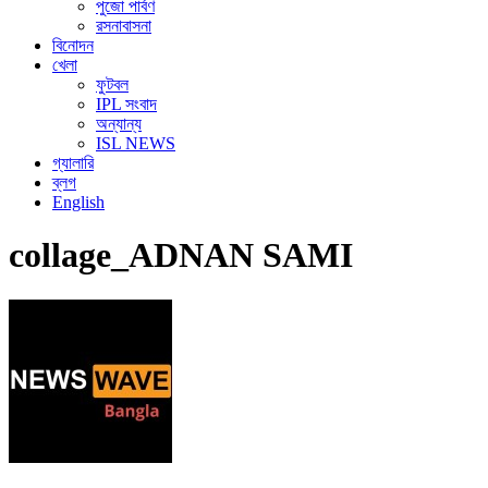
পুজো পার্বণ
রসনাবাসনা
বিনোদন
খেলা
ফুটবল
IPL সংবাদ
অন্যান্য
ISL NEWS
গ্যালারি
ব্লগ
English
collage_ADNAN SAMI