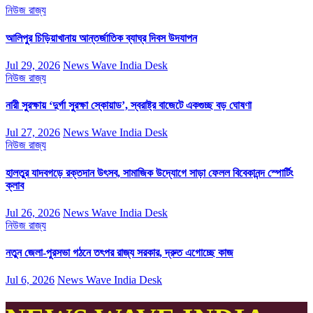
নিউজ
রাজ্য
আলিপুর চিড়িয়াখানায় আন্তর্জাতিক ব্যাঘ্র দিবস উদযাপন
Jul 29, 2026
News Wave India Desk
নিউজ
রাজ্য
নারী সুরক্ষায় ‘দুর্গা সুরক্ষা স্কোয়াড’, স্বরাষ্ট্র বাজেটে একগুচ্ছ বড় ঘোষণা
Jul 27, 2026
News Wave India Desk
নিউজ
রাজ্য
হালতুর যাদবগড়ে রক্তদান উৎসব, সামাজিক উদ্যোগে সাড়া ফেলল বিবেকানন্দ স্পোর্টিং
ক্লাব
Jul 26, 2026
News Wave India Desk
নিউজ
রাজ্য
নতুন জেলা-পুরসভা গঠনে তৎপর রাজ্য সরকার, দ্রুত এগোচ্ছে কাজ
Jul 6, 2026
News Wave India Desk