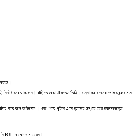
ু করেছে।
ি নির্মাণ করে থাকতেন। বাড়িতে একা থাকতেন তিনি। রান্না করার জন্য গোলক চন্দ্র মাল
কে পিটিয়ে মারে বলে অভিযোগ। খবর পেয়ে পুলিশ এসে মৃতদেহ উদ্ধার করে ময়নাতদন্তে
ড়ে তিনি BJPতে যোগদান করেন।