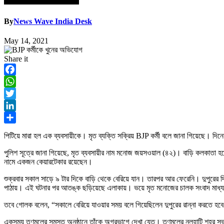
By
News Wave India Desk
May 14, 2021
Share it
Facebook
WhatsApp
Twitter
LinkedIn
Share
পিটিয়ে মারা হল এক ব্যবসায়ীকে। মৃত ব্যক্তি সক্রিয় BJP কর্মী বলে জানা গিয়েছে। দিনেদ
পুলিশ সূত্রে জানা গিয়েছে, মৃত ব্যবসায়ীর নাম মনোজ জয়সওয়াল (৪২)। বাড়ি কলকাতা হলে
নামে একজন কেয়ারটেকার রয়েছেন।
শুক্রবার সকাল সাড়ে ৯ টার দিকে বাড়ি থেকে বেরিয়ে যান। তারপর আর ফেরেনি। দুপুরের দিক
পাঠায়। এই ঘটনার পর আতঙ্ক ছড়িয়েছে এলাকায়। ভয়ে মৃত মনোজের চালক সংবাদ মাধ্যম
তবে গোলক বলেন, “সকালে বেরিয়ে যাওয়ার সময় বলে গিয়েছিলেন দুপুরের রান্না করতে হব
একসময় তৃণমূলের সমস্ত অনুষ্ঠানে তাঁকে অগ্রভাগে দেখা যেত। তৃণমূলের নলহাটি শহর সভ