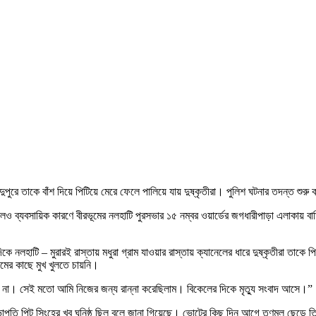
ুপুরে তাকে বাঁশ দিয়ে পিটিয়ে মেরে ফেলে পালিয়ে যায় দুষ্কৃতীরা। পুলিশ ঘটনার তদন্ত শুর
ও ব্যবসায়িক কারণে বীরভূমের নলহাটি পুরসভার ১৫ নম্বর ওয়ার্ডের জগধারীপাড়া এলাকায় বাড়
ে নলহাটি – মুরারই রাস্তায় মধুরা গ্রাম যাওয়ার রাস্তায় ক্যানেলের ধারে দুষ্কৃতীরা তা
ের কাছে মুখ খুলতে চায়নি।
ে না। সেই মতো আমি নিজের জন্য রান্না করেছিলাম। বিকেলের দিকে মৃত্যু সংবাদ আসে।”
াপতি পিন্টু সিংহের খুব ঘনিষ্ঠ ছিল বলে জানা গিয়েছে। ভোটের কিছু দিন আগে তৃণমূল ছে