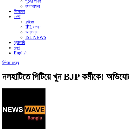
পুজো পার্বণ
রসনাবাসনা
বিনোদন
খেলা
ফুটবল
IPL সংবাদ
অন্যান্য
ISL NEWS
গ্যালারি
ব্লগ
English
নিউজ
রাজ্য
নলহাটিতে পিটিয়ে খুন BJP কর্মীকে! অভি