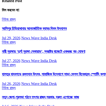
Related Post
মিস করবেন না!
নিউজ
রাজ্য
আলিপুর চিড়িয়াখানায় আন্তর্জাতিক ব্যাঘ্র দিবস উদযাপন
Jul 29, 2026
News Wave India Desk
নিউজ
রাজ্য
নারী সুরক্ষায় ‘দুর্গা সুরক্ষা স্কোয়াড’, স্বরাষ্ট্র বাজেটে একগুচ্ছ বড় ঘোষণা
Jul 27, 2026
News Wave India Desk
নিউজ
রাজ্য
হালতুর যাদবগড়ে রক্তদান উৎসব, সামাজিক উদ্যোগে সাড়া ফেলল বিবেকানন্দ স্পোর্টিং ক্লা
Jul 26, 2026
News Wave India Desk
নিউজ
রাজ্য
নতুন জেলা-পুরসভা গঠনে তৎপর রাজ্য সরকার, দ্রুত এগোচ্ছে কাজ