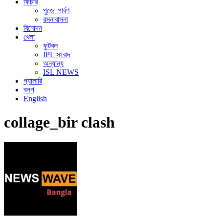
ফিচার
পুজো পার্বণ
রসনাবাসনা
বিনোদন
খেলা
ফুটবল
IPL সংবাদ
অন্যান্য
ISL NEWS
গ্যালারি
ব্লগ
English
collage_bir clash