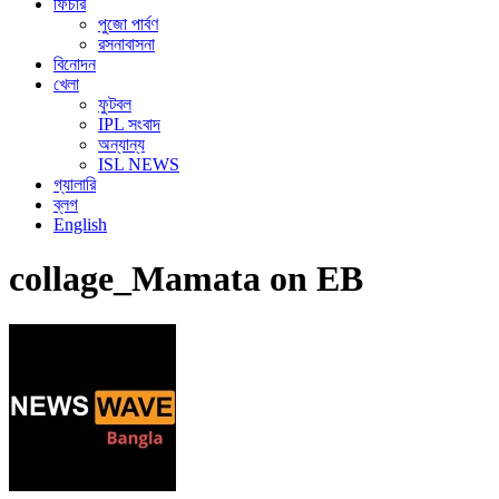
ফিচার
পুজো পার্বণ
রসনাবাসনা
বিনোদন
খেলা
ফুটবল
IPL সংবাদ
অন্যান্য
ISL NEWS
গ্যালারি
ব্লগ
English
collage_Mamata on EB