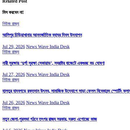
Related Post
মিস করবেন না!
নিউজ
রাজ্য
আলিপুর চিড়িয়াখানায় আন্তর্জাতিক ব্যাঘ্র দিবস উদযাপন
Jul 29, 2026
News Wave India Desk
নিউজ
রাজ্য
নারী সুরক্ষায় ‘দুর্গা সুরক্ষা স্কোয়াড’, স্বরাষ্ট্র বাজেটে একগুচ্ছ বড় ঘোষণা
Jul 27, 2026
News Wave India Desk
নিউজ
রাজ্য
হালতুর যাদবগড়ে রক্তদান উৎসব, সামাজিক উদ্যোগে সাড়া ফেলল বিবেকানন্দ স্পোর্টিং ক্লা
Jul 26, 2026
News Wave India Desk
নিউজ
রাজ্য
নতুন জেলা-পুরসভা গঠনে তৎপর রাজ্য সরকার, দ্রুত এগোচ্ছে কাজ