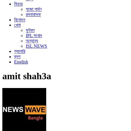
ফিচার
পুজো পার্বণ
রসনাবাসনা
বিনোদন
খেলা
ফুটবল
IPL সংবাদ
অন্যান্য
ISL NEWS
গ্যালারি
ব্লগ
English
amit shah3a