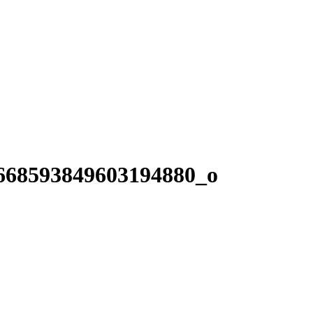
668593849603194880_o