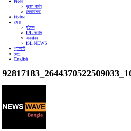
ফিচার
পুজো পার্বণ
রসনাবাসনা
বিনোদন
খেলা
ফুটবল
IPL সংবাদ
অন্যান্য
ISL NEWS
গ্যালারি
ব্লগ
English
92817183_2644370522509033_1