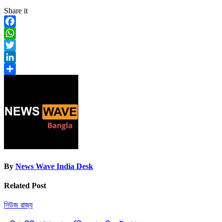
Share it
Facebook
WhatsApp
Twitter
LinkedIn
Share
By
News Wave India Desk
Related Post
নিউজ
রাজ্য