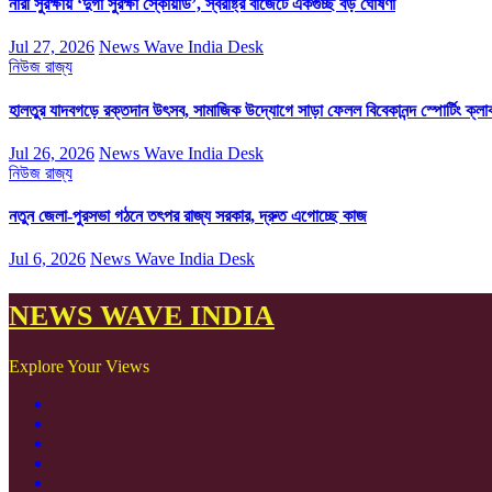
নারী সুরক্ষায় ‘দুর্গা সুরক্ষা স্কোয়াড’, স্বরাষ্ট্র বাজেটে একগুচ্ছ বড় ঘোষণা
Jul 27, 2026
News Wave India Desk
নিউজ
রাজ্য
হালতুর যাদবগড়ে রক্তদান উৎসব, সামাজিক উদ্যোগে সাড়া ফেলল বিবেকানন্দ স্পোর্টিং ক্লা
Jul 26, 2026
News Wave India Desk
নিউজ
রাজ্য
নতুন জেলা-পুরসভা গঠনে তৎপর রাজ্য সরকার, দ্রুত এগোচ্ছে কাজ
Jul 6, 2026
News Wave India Desk
NEWS WAVE INDIA
Explore Your Views