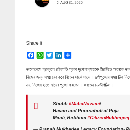
AUG 31, 2020
Share it
F
W
T
L
S
a
h
w
i
h
c
a
i
n
a
ভালোবেসে প্রাক্তন রাষ্ট্রপতি প্রণব মুখোপাধ্যায়কে মিরাটিতে অনেকে ড
e
t
t
k
r
নিজের জন্য সময় বের করে নিতেন মাঝে মাঝে। দুর্গাপুজোর সময় ঠিক নিজে
b
s
t
e
e
নয়, নিজের হাতে মায়ের পুজো করতেন। করতেন চণ্ডীপাঠও।
o
A
e
d
o
p
r
I
k
p
Shubh
n
#MahaNavami
!
Havan and Poornahuti at Puja.
Mirati, Birbhum.
#CitizenMukherjee
— Pranab Mukherjee Legacy Foundation- P