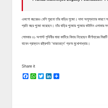
একশো বছরেরও বেশি পুরনো তাঁর বাড়ির পুজো। দাদা অসুস্থতার কারণে সর
প্রতি বছর পুজো করেছেন। তাঁর বাড়ির পুজোয় পুজোর কটাদিন এলাকার 
সোমবার ৩১ অগাস্ট পৃথিবীর মায়া কাটিয়ে বিদায় নিয়েছেন কীর্ণাহারের মিরাট
যাবেন প্রাক্তন রাষ্ট্রপতি ‘ভারতরত্ন’ প্রণব মুখোপাধ্যায়।
Share it
F
W
T
L
S
a
h
w
i
h
c
a
i
n
a
e
t
t
k
r
b
s
t
e
e
o
A
e
d