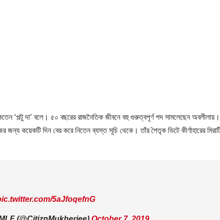
াকতেন ‘পল্টু দা’ বলে। ৫০ বছরের রাজনৈতিক জীবনে বহু গুরুত্বপূর্ণ পদ সামলেছেন অবলীলায়।
র জন্য কয়েকটি দিন বের করে নিতেন ব্যস্ত সূচি থেকে। তাঁর পৈতৃক ভিটে কীর্ণাহারের মির
pic.twitter.com/5aJfoqefnG
MLF (@CitiznMukherjee)
October 7, 2019