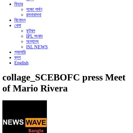
ফিচার
পুজো পার্বণ
রসনাবাসনা
বিনোদন
খেলা
ফুটবল
IPL সংবাদ
অন্যান্য
ISL NEWS
গ্যালারি
ব্লগ
English
collage_SCEBOFC press Meet
of Mario Rivera