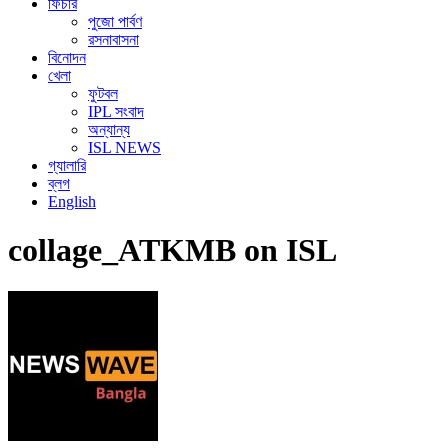
ফিচার
পুজো পার্বণ
রসনাবাসনা
বিনোদন
খেলা
ফুটবল
IPL সংবাদ
অন্যান্য
ISL NEWS
গ্যালারি
ব্লগ
English
collage_ATKMB on ISL