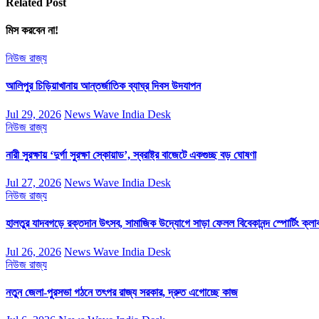
Related Post
মিস করবেন না!
নিউজ
রাজ্য
আলিপুর চিড়িয়াখানায় আন্তর্জাতিক ব্যাঘ্র দিবস উদযাপন
Jul 29, 2026
News Wave India Desk
নিউজ
রাজ্য
নারী সুরক্ষায় ‘দুর্গা সুরক্ষা স্কোয়াড’, স্বরাষ্ট্র বাজেটে একগুচ্ছ বড় ঘোষণা
Jul 27, 2026
News Wave India Desk
নিউজ
রাজ্য
হালতুর যাদবগড়ে রক্তদান উৎসব, সামাজিক উদ্যোগে সাড়া ফেলল বিবেকানন্দ স্পোর্টিং ক্লা
Jul 26, 2026
News Wave India Desk
নিউজ
রাজ্য
নতুন জেলা-পুরসভা গঠনে তৎপর রাজ্য সরকার, দ্রুত এগোচ্ছে কাজ