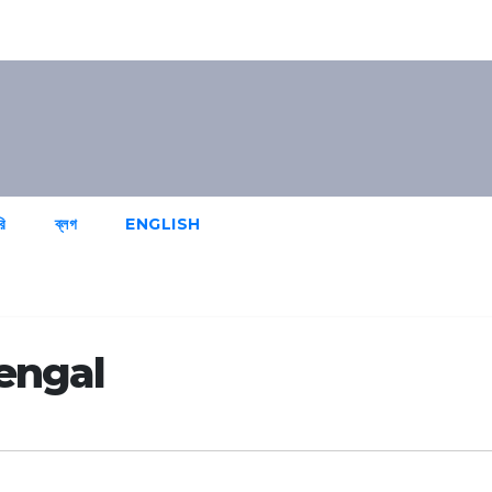
রি
ব্লগ
ENGLISH
engal