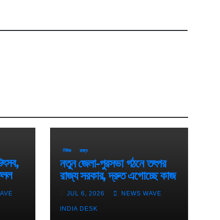
নিউজ
রাজ্য
উৎসব,
নতুন জেলা-পুরসভা গঠনে তৎপর
েলল
রাজ্য সরকার, দ্রুত এগোচ্ছে কাজ
AVE
JUL 6, 2026
NEWS WAVE
INDIA DESK