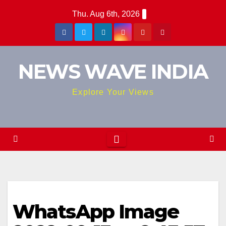
Skip
Thu. Aug 6th, 2026
to
content
NEWS WAVE INDIA
Explore Your Views
WhatsApp Image