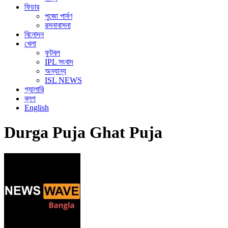
ফিচার
পুজো পার্বণ
রসনাবাসনা
বিনোদন
খেলা
ফুটবল
IPL সংবাদ
অন্যান্য
ISL NEWS
গ্যালারি
ব্লগ
English
Durga Puja Ghat Puja