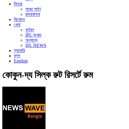
ফিচার
পুজো পার্বণ
রসনাবাসনা
বিনোদন
খেলা
ফুটবল
IPL সংবাদ
অন্যান্য
ISL NEWS
গ্যালারি
ব্লগ
English
কোকুন-দ্য সিল্ক রুট রিসর্টে রুম