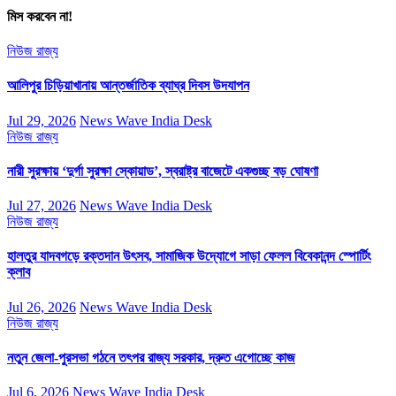
মিস করবেন না!
নিউজ
রাজ্য
আলিপুর চিড়িয়াখানায় আন্তর্জাতিক ব্যাঘ্র দিবস উদযাপন
Jul 29, 2026
News Wave India Desk
নিউজ
রাজ্য
নারী সুরক্ষায় ‘দুর্গা সুরক্ষা স্কোয়াড’, স্বরাষ্ট্র বাজেটে একগুচ্ছ বড় ঘোষণা
Jul 27, 2026
News Wave India Desk
নিউজ
রাজ্য
হালতুর যাদবগড়ে রক্তদান উৎসব, সামাজিক উদ্যোগে সাড়া ফেলল বিবেকানন্দ স্পোর্টিং
ক্লাব
Jul 26, 2026
News Wave India Desk
নিউজ
রাজ্য
নতুন জেলা-পুরসভা গঠনে তৎপর রাজ্য সরকার, দ্রুত এগোচ্ছে কাজ
Jul 6, 2026
News Wave India Desk