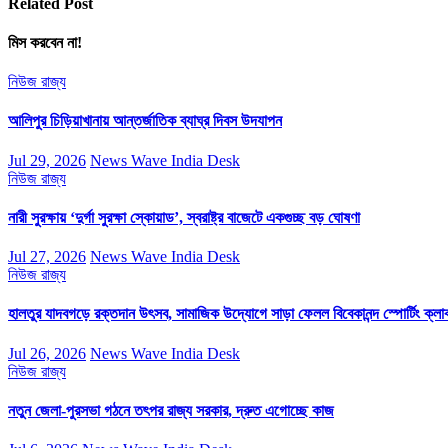
Related Post
মিস করবেন না!
নিউজ
রাজ্য
আলিপুর চিড়িয়াখানায় আন্তর্জাতিক ব্যাঘ্র দিবস উদযাপন
Jul 29, 2026
News Wave India Desk
নিউজ
রাজ্য
নারী সুরক্ষায় ‘দুর্গা সুরক্ষা স্কোয়াড’, স্বরাষ্ট্র বাজেটে একগুচ্ছ বড় ঘোষণা
Jul 27, 2026
News Wave India Desk
নিউজ
রাজ্য
হালতুর যাদবগড়ে রক্তদান উৎসব, সামাজিক উদ্যোগে সাড়া ফেলল বিবেকানন্দ স্পোর্টিং ক্লা
Jul 26, 2026
News Wave India Desk
নিউজ
রাজ্য
নতুন জেলা-পুরসভা গঠনে তৎপর রাজ্য সরকার, দ্রুত এগোচ্ছে কাজ