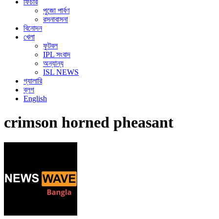
ফিচার
পুজো পার্বণ
রসনাবাসনা
বিনোদন
খেলা
ফুটবল
IPL সংবাদ
অন্যান্য
ISL NEWS
গ্যালারি
ব্লগ
English
crimson horned pheasant