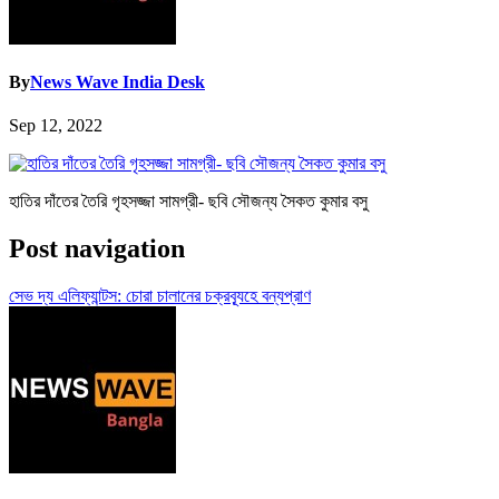
By
News Wave India Desk
Sep 12, 2022
হাতির দাঁতের তৈরি গৃহসজ্জা সামগ্রী- ছবি সৌজন্য সৈকত কুমার বসু
Post navigation
সেভ দ্য এলিফ্যান্টস: চোরা চালানের চক্রব্যূহে বন্যপ্রাণ