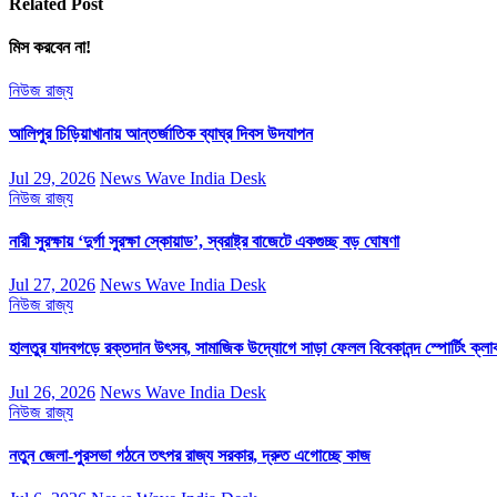
Related Post
মিস করবেন না!
নিউজ
রাজ্য
আলিপুর চিড়িয়াখানায় আন্তর্জাতিক ব্যাঘ্র দিবস উদযাপন
Jul 29, 2026
News Wave India Desk
নিউজ
রাজ্য
নারী সুরক্ষায় ‘দুর্গা সুরক্ষা স্কোয়াড’, স্বরাষ্ট্র বাজেটে একগুচ্ছ বড় ঘোষণা
Jul 27, 2026
News Wave India Desk
নিউজ
রাজ্য
হালতুর যাদবগড়ে রক্তদান উৎসব, সামাজিক উদ্যোগে সাড়া ফেলল বিবেকানন্দ স্পোর্টিং ক্লা
Jul 26, 2026
News Wave India Desk
নিউজ
রাজ্য
নতুন জেলা-পুরসভা গঠনে তৎপর রাজ্য সরকার, দ্রুত এগোচ্ছে কাজ