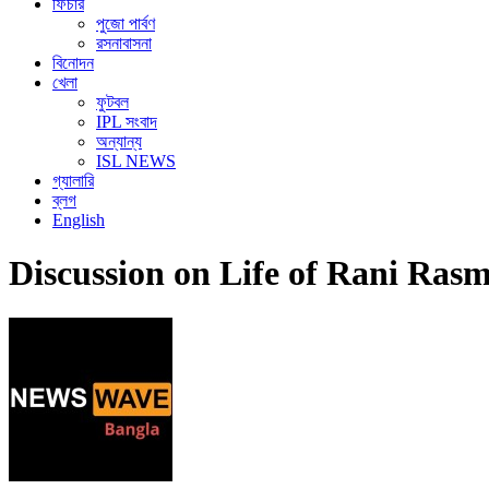
ফিচার
পুজো পার্বণ
রসনাবাসনা
বিনোদন
খেলা
ফুটবল
IPL সংবাদ
অন্যান্য
ISL NEWS
গ্যালারি
ব্লগ
English
Discussion on Life of Rani Ras