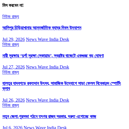
মিস করবেন না!
নিউজ
রাজ্য
আলিপুর চিড়িয়াখানায় আন্তর্জাতিক ব্যাঘ্র দিবস উদযাপন
Jul 29, 2026
News Wave India Desk
নিউজ
রাজ্য
নারী সুরক্ষায় ‘দুর্গা সুরক্ষা স্কোয়াড’, স্বরাষ্ট্র বাজেটে একগুচ্ছ বড় ঘোষণা
Jul 27, 2026
News Wave India Desk
নিউজ
রাজ্য
হালতুর যাদবগড়ে রক্তদান উৎসব, সামাজিক উদ্যোগে সাড়া ফেলল বিবেকানন্দ স্পোর্টিং
ক্লাব
Jul 26, 2026
News Wave India Desk
নিউজ
রাজ্য
নতুন জেলা-পুরসভা গঠনে তৎপর রাজ্য সরকার, দ্রুত এগোচ্ছে কাজ
Jul 6, 2026
News Wave India Desk