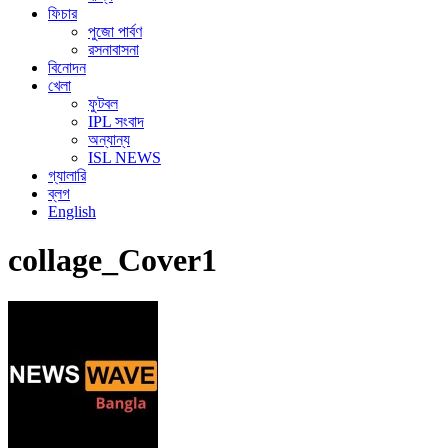
ফিচার
পুজো পার্বণ
রসনাবাসনা
বিনোদন
খেলা
ফুটবল
IPL সংবাদ
অন্যান্য
ISL NEWS
গ্যালারি
ব্লগ
English
collage_Cover1