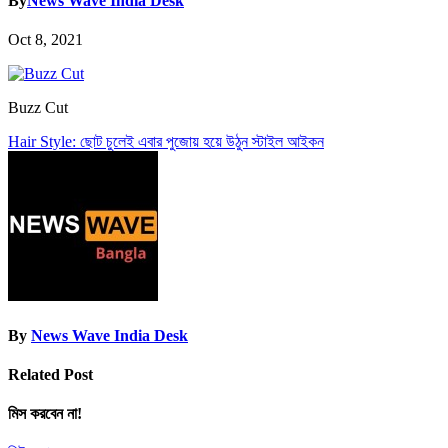
By
News Wave India Desk
Oct 8, 2021
Buzz Cut
Post
Hair Style: ছোট চুলেই এবার পুজোয় হয়ে উঠুন স্টাইল আইকন
navigation
By
News Wave India Desk
Related Post
মিস করবেন না!