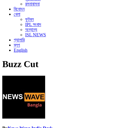
রসনাবাসনা
বিনোদন
খেলা
ফুটবল
IPL সংবাদ
অন্যান্য
ISL NEWS
গ্যালারি
ব্লগ
English
Buzz Cut