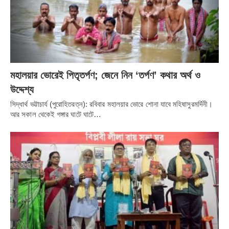
মহালয়ার ভোরেই পিতৃতর্পণ; জেনে নিন ‘তর্পণ’ কথার অর্থ ও
উদ্দেশ্য
সিদ্ধার্থ ভট্টাচার্য (পুরোহিতরত্ন): রবিবার মহালয়ার ভোরে শোনা যাবে মহিষাসুরমর্দিনী।
আর সকাল থেকেই গঙ্গার ঘাটে ঘাটে…