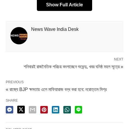
Show Full Article
ডঃ শ্যামাপ্রসাদ মুখোপাধ্যায় রিসার্চ ফাউন্ডেশনের ডিরেক্টর অনির্বাণ গাঙ্গুলি
বলেন, ডাঃ বিধানচন্দ্র রায়ের পর গত ৪৫ বছরে রাজ্যকে এগিয়ে নিয়ে
যাওয়ার জন্য কোনও সুনির্দিষ্ট রূপরেখা তৈরি হয়নি। সময় এসেছে, রাজ্যের
News Wave India Desk
ভালো দিকগুলিকে বিশ্বের সামনে তুলে ধরে এগিয়ে নিয়ে যাওয়ার।
অধ্যাপক জিষ্ণু বসু বলেন, রাজ্যে শিল্পায়নের গতি ত্বরান্বিত হলে
কর্মসংস্থান বাড়বে। আর তাতেই রাজ্যের প্রকৃত উন্নয়ন হবে।
NEXT
রাজনীতিবিদ অসীমকুমার ঘোষ শিক্ষাপ্রতিষ্ঠানগুলিতে রাজনৈতিক কর্মকাণ্ড
শনিবারই রাজনৈতিক পরিচয় বদলাচ্ছেন শুভেন্দু, খবর ঘনিষ্ঠ মহল সূত্রে »
বর্জন করার আহ্বান জানিয়েছেন।
PREVIOUS
« রাজ্যে BJP ক্ষমতায় এলে মাফিয়ারাজ বন্ধ করা হবে: নরোত্তম মিশ্র
Share it
SHARE