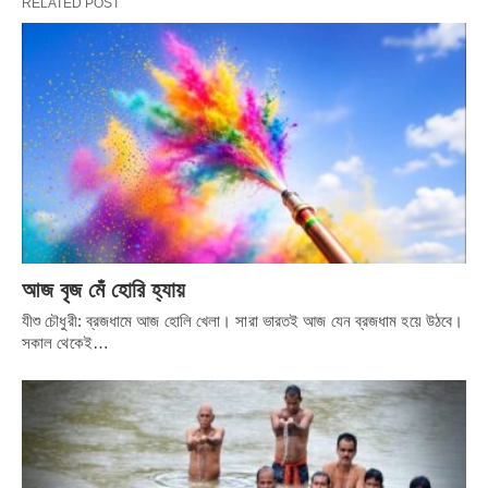
RELATED POST
আজ বৃজ মেঁ হোরি হ্যায়
যীশু চৌধুরী: ব্রজধামে আজ হোলি খেলা। সারা ভারতই আজ যেন ব্রজধাম হয়ে উঠবে।
সকাল থেকেই…