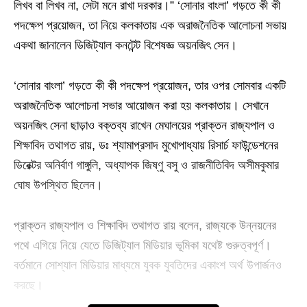
লিখব বা লিখব না, সেটা মনে রাখা দরকার।” ‘সোনার বাংলা’ গড়তে কী কী
পদক্ষেপ প্রয়োজন, তা নিয়ে কলকাতায় এক অরাজনৈতিক আলোচনা সভায়
একথা জানালেন ডিজিট্যাল কনটেন্ট বিশেষজ্ঞ অয়নজিৎ সেন।
‘সোনার বাংলা’ গড়তে কী কী পদক্ষেপ প্রয়োজন, তার ওপর সোমবার একটি
অরাজনৈতিক আলোচনা সভার আয়োজন করা হয় কলকাতায়। সেখানে
অয়নজিৎ সেনা ছাড়াও বক্তব্য রাখেন মেঘালয়ের প্রাক্তন রাজ্যপাল ও
শিক্ষাবিদ তথাগত রায়, ডঃ শ্যামাপ্রসাদ মুখোপাধ্যায় রিসার্চ ফাউন্ডেশনের
ডিরেক্টর অনির্বাণ গাঙ্গুলি, অধ্যাপক জিষ্ণু বসু ও রাজনীতিবিদ অসীমকুমার
ঘোষ উপস্থিত ছিলেন।
প্রাক্তন রাজ্যপাল ও শিক্ষাবিদ তথাগত রায় বলেন, রাজ্যকে উন্নয়নের
পথে এগিয়ে নিয়ে যেতে ডিজিট্যাল মিডিয়ার ভূমিকা যথেষ্ট গুরুত্বপূর্ণ।
বর্তমানে সোশ্যাল মিডিয়ার মাধ্যমে যুবক যুবতিদের একাংশ অর্থ উপার্জনও
করছে।