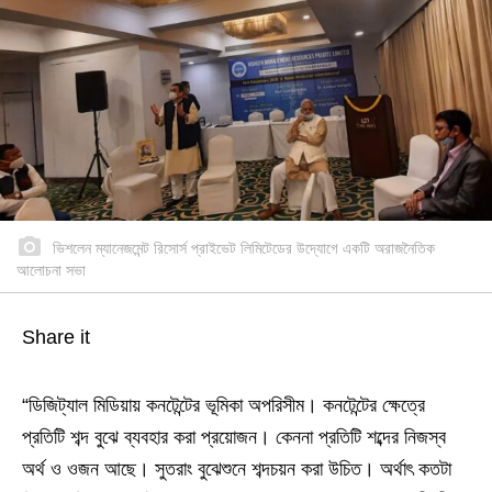
ভিশলেন ম্যানেজমেন্ট রিসোর্স প্রাইভেট লিমিটেডের উদ্যোগে একটি অরাজনৈতিক
আলোচনা সভা
Share it
“ডিজিট্যাল মিডিয়ায় কনটেন্টের ভূমিকা অপরিসীম। কনটেন্টের ক্ষেত্রে
প্রতিটি শব্দ বুঝে ব্যবহার করা প্রয়োজন। কেননা প্রতিটি শব্দের নিজস্ব
অর্থ ও ওজন আছে। সুতরাং বুঝেশুনে শব্দচয়ন করা উচিত। অর্থাৎ কতটা