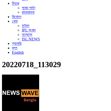
ফিচার
পুজো পার্বণ
রসনাবাসনা
বিনোদন
খেলা
ফুটবল
IPL সংবাদ
অন্যান্য
ISL NEWS
গ্যালারি
ব্লগ
English
20220718_113029