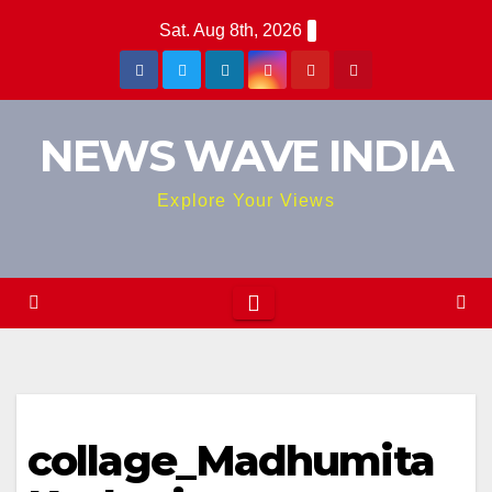
Skip
Sat. Aug 8th, 2026
to
content
NEWS WAVE INDIA
Explore Your Views
collage_Madhumita