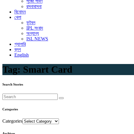
পুজো পার্বণ
রসনাবাসনা
বিনোদন
খেলা
ফুটবল
IPL সংবাদ
অন্যান্য
ISL NEWS
গ্যালারি
ব্লগ
English
Tag:
Smart Card
Search Stories
Categories
Categories
Archives