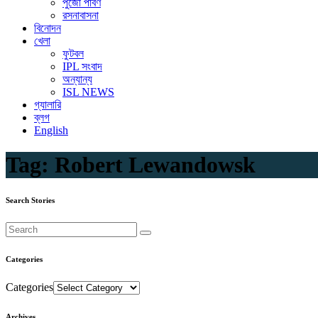
পুজো পার্বণ
রসনাবাসনা
বিনোদন
খেলা
ফুটবল
IPL সংবাদ
অন্যান্য
ISL NEWS
গ্যালারি
ব্লগ
English
Tag:
Robert Lewandowsk
Search Stories
Categories
Categories
Archives