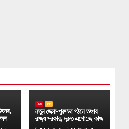
নিউজ
রাজ্য
উৎসব,
নতুন জেলা-পুরসভা গঠনে তৎপর
েলল
রাজ্য সরকার, দ্রুত এগোচ্ছে কাজ