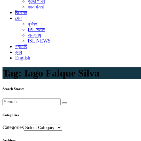
পুজো পার্বণ
রসনাবাসনা
বিনোদন
খেলা
ফুটবল
IPL সংবাদ
অন্যান্য
ISL NEWS
গ্যালারি
ব্লগ
English
Tag:
Iago Falque Silva
Search Stories
Categories
Categories
Archives