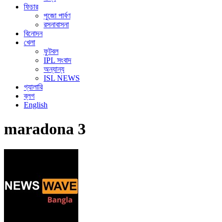
ফিচার
পুজো পার্বণ
রসনাবাসনা
বিনোদন
খেলা
ফুটবল
IPL সংবাদ
অন্যান্য
ISL NEWS
গ্যালারি
ব্লগ
English
maradona 3