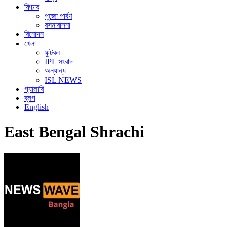
ফিচার
পুজো পার্বণ
রসনাবাসনা
বিনোদন
খেলা
ফুটবল
IPL সংবাদ
অন্যান্য
ISL NEWS
গ্যালারি
ব্লগ
English
East Bengal Shrachi