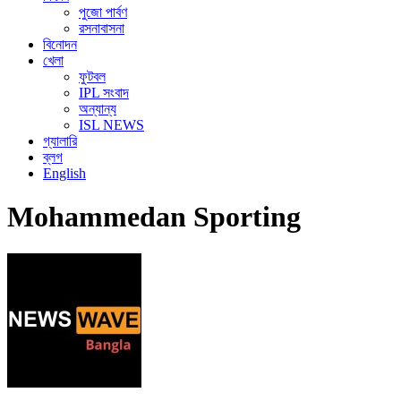
পুজো পার্বণ
রসনাবাসনা
বিনোদন
খেলা
ফুটবল
IPL সংবাদ
অন্যান্য
ISL NEWS
গ্যালারি
ব্লগ
English
Mohammedan Sporting