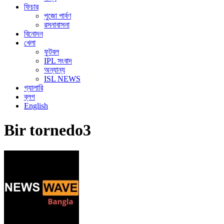
ফিচার
পুজো পার্বণ
রসনাবাসনা
বিনোদন
খেলা
ফুটবল
IPL সংবাদ
অন্যান্য
ISL NEWS
গ্যালারি
ব্লগ
English
Bir tornedo3