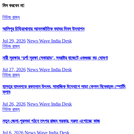
মিস করবেন না!
নিউজ
রাজ্য
আলিপুর চিড়িয়াখানায় আন্তর্জাতিক ব্যাঘ্র দিবস উদযাপন
Jul 29, 2026
News Wave India Desk
নিউজ
রাজ্য
নারী সুরক্ষায় ‘দুর্গা সুরক্ষা স্কোয়াড’, স্বরাষ্ট্র বাজেটে একগুচ্ছ বড় ঘোষণা
Jul 27, 2026
News Wave India Desk
নিউজ
রাজ্য
হালতুর যাদবগড়ে রক্তদান উৎসব, সামাজিক উদ্যোগে সাড়া ফেলল বিবেকানন্দ স্পোর্টিং
ক্লাব
Jul 26, 2026
News Wave India Desk
নিউজ
রাজ্য
নতুন জেলা-পুরসভা গঠনে তৎপর রাজ্য সরকার, দ্রুত এগোচ্ছে কাজ
Jul 6, 2026
News Wave India Desk