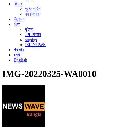
ফিচার
পুজো পার্বণ
রসনাবাসনা
বিনোদন
খেলা
ফুটবল
IPL সংবাদ
অন্যান্য
ISL NEWS
গ্যালারি
ব্লগ
English
IMG-20220325-WA0010