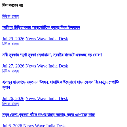
মিস করবেন না!
নিউজ
রাজ্য
আলিপুর চিড়িয়াখানায় আন্তর্জাতিক ব্যাঘ্র দিবস উদযাপন
Jul 29, 2026
News Wave India Desk
নিউজ
রাজ্য
নারী সুরক্ষায় ‘দুর্গা সুরক্ষা স্কোয়াড’, স্বরাষ্ট্র বাজেটে একগুচ্ছ বড় ঘোষণা
Jul 27, 2026
News Wave India Desk
নিউজ
রাজ্য
হালতুর যাদবগড়ে রক্তদান উৎসব, সামাজিক উদ্যোগে সাড়া ফেলল বিবেকানন্দ স্পোর্টিং
ক্লাব
Jul 26, 2026
News Wave India Desk
নিউজ
রাজ্য
নতুন জেলা-পুরসভা গঠনে তৎপর রাজ্য সরকার, দ্রুত এগোচ্ছে কাজ
Jul 6, 2026
News Wave India Desk