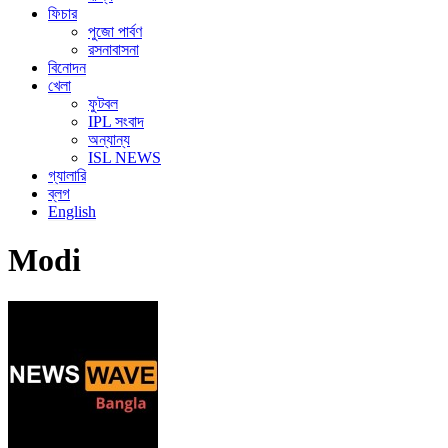
ফিচার
পুজো পার্বণ
রসনাবাসনা
বিনোদন
খেলা
ফুটবল
IPL সংবাদ
অন্যান্য
ISL NEWS
গ্যালারি
ব্লগ
English
Modi