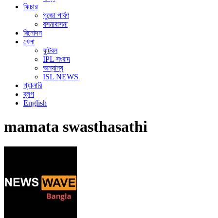
ফিচার
পুজো পার্বণ
রসনাবাসনা
বিনোদন
খেলা
ফুটবল
IPL সংবাদ
অন্যান্য
ISL NEWS
গ্যালারি
ব্লগ
English
mamata swasthasathi